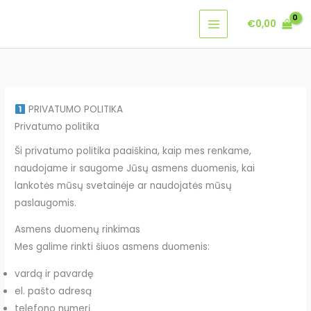
Pereiti
€
0,00
prie
turinio
PRIVATUMO POLITIKA
Privatumo politika
Ši privatumo politika paaiškina, kaip mes renkame,
naudojame ir saugome Jūsų asmens duomenis, kai
lankotės mūsų svetainėje ar naudojatės mūsų
paslaugomis.
Asmens duomenų rinkimas
Mes galime rinkti šiuos asmens duomenis:
vardą ir pavardę
el. pašto adresą
telefono numerį