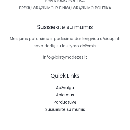
PRIVATUMO POLITIKA
PREKIŲ GRĄŽINIMO IR PINIGŲ GRĄŽINIMO POLITIKA
Susisiekite su mumis
Mes jums patarsime ir padėsime dar lengviau užsiauginti
savo derlių su laistymo dėžėmis.
info@laistymodezes.lt
Quick Links
Apžvalga
Apie mus
Parduotuvė
Susisiekite su mumis