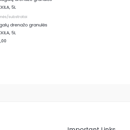
mės/substratai
galų drenažo granulės
KILA, 5L
,00
Important Links