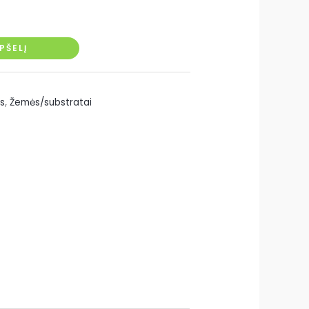
EPŠELĮ
s
,
Žemės/substratai