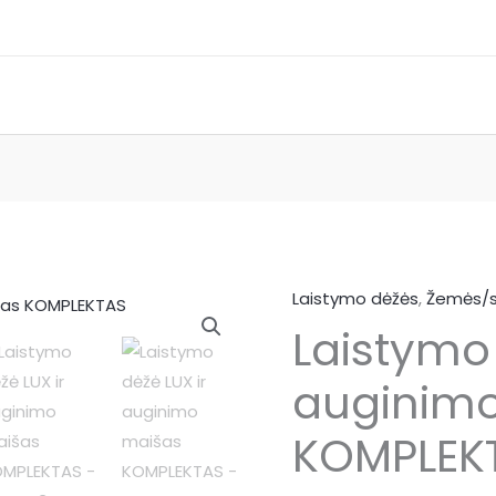
Laistymo dėžės
,
Žemės/s
Laistymo 
auginim
KOMPLEK