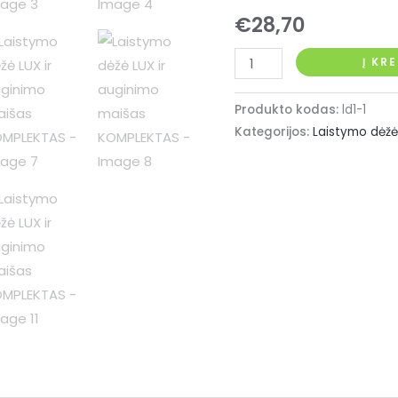
€
28,70
produkto
Į KR
kiekis:
Laistymo
Produkto kodas:
ld1-1
dėžė
Kategorijos:
Laistymo dėžė
LUX
ir
auginimo
maišas
KOMPLEKTAS