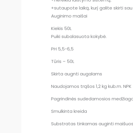
+sutaupote laiką, kurį galite skirti sau
Auginimo maišai
Kiekis 50L
Puiki subalasuota kokybė.
PH 5,5-6,5
Tūris – 50L
Skirta augnti augalams
Naudojamos trąšos 1,2 kg kub.m. NPK
Pagrindinės sudedamosios medžiagos:
Smulkinta kreida
Substratas tinkamas auginti maišuose