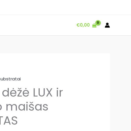
€
0,00
ubstratai
dėžė LUX ir
o maišas
TAS