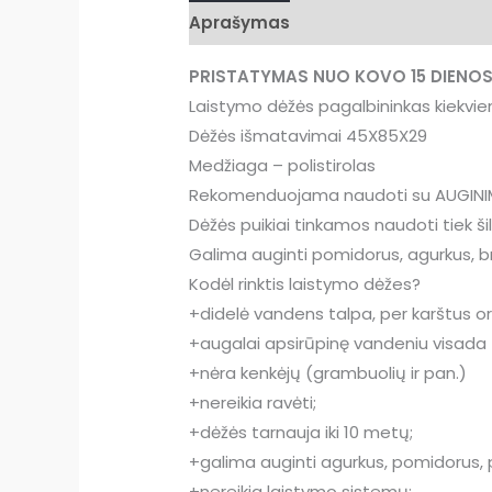
Aprašymas
Papildoma informac
PRISTATYMAS NUO KOVO 15 DIENO
Laistymo dėžės pagalbininkas kiekviena
Dėžės išmatavimai 45X85X29
Medžiaga – polistirolas
Rekomenduojama naudoti su AUGINIM
Dėžės puikiai tinkamos naudoti tiek šil
Galima auginti pomidorus, agurkus, br
Kodėl rinktis laistymo dėžes?
+didelė vandens talpa, per karštus o
+augalai apsirūpinę vandeniu visada tie
+nėra kenkėjų (grambuolių ir pan.)
+nereikia ravėti;
+dėžės tarnauja iki 10 metų;
+galima auginti agurkus, pomidorus, pap
+nereikia laistymo sistemų;