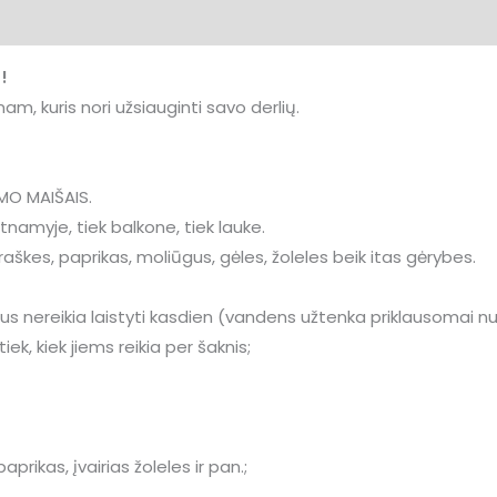
ija
Atsiliepimai (0)
S!
m, kuris nori užsiauginti savo derlių.
O MAIŠAIS.
tnamyje, tiek balkone, tiek lauke.
aškes, paprikas, moliūgus, gėles, žoleles beik itas gėrybes.
rus nereikia laistyti kasdien (vandens užtenka priklausomai 
k, kiek jiems reikia per šaknis;
rikas, įvairias žoleles ir pan.;