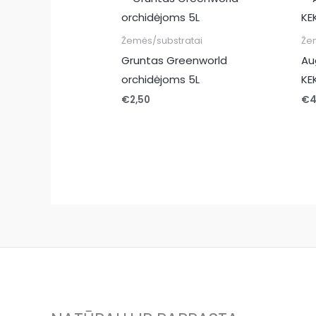
Žemės/substratai
Že
Gruntas Greenworld
Au
orchidėjoms 5L
KEK
€
2,50
€
4